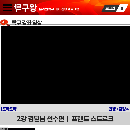
로그인
온라인 탁구 대회 진행 프로그램
탁구 강좌 영상
홈
(Home)
탁
구
강
좌
탁
구
기
술
[포탁포탁]
진행 : 김형석
2강 김별님 선수편ㅣ 포핸드 스트로크
탁
18