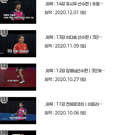
.제목 :
14강 유시우 선수편ㅣ숏핌플 러버
제작 : 2020.12.01 (토)
13
.제목 :
13강 이다솜 선수편ㅣ3단계 포핸드-쇼트-백사이드 공격
제작 : 2020.11.09 (토)
12
.제목 :
12강 김별님선수편ㅣ3단계풋워크
제작 : 2020.10.27 (토)
11
.제목 :
11강 전혜경코치ㅣ이질러버(라바) 롱핌플 특강ㅣ
제작 : 2020.10.06 (토)
10