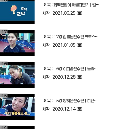
구
.제목 :
화백전환이 어렵다면? ㅣ김나영선수의 꿀팁 대방출!!!ㅣ포핸드, 백핸드 불규칙 드라이브
대
제작 : 2021.06.25 (토)
회
17
.제목 :
17강 김별님선수편 크로스공략&커트볼선제(포핸드)
제작 : 2021.01.05 (토)
16
.제목 :
16강 이다솜선수편ㅣ돌출러버 & 드라이브공격
제작 : 2020.12.28 (토)
15
.제목 :
15강 양하은선수편ㅣ디펜스기술& 수비수 공략법
제작 : 2020.12.14 (토)
14