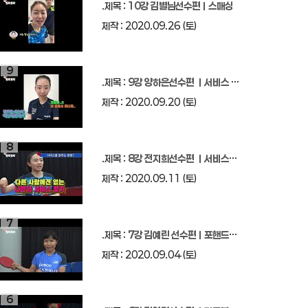
.제목 :
10강 김별님선수편ㅣ스매싱
제작 : 2020.09.26 (토)
9
.제목 :
9강 양하은선수편 ㅣ서비스 리시브
제작 : 2020.09.20 (토)
8
.제목 :
8강 전지희선수편 ㅣ서비스(서브)
제작 : 2020.09.11 (토)
7
.제목 :
7강 김예린 선수편ㅣ포핸드&백핸드 커트 포탁포탁 구독자 7.82천명 구독
제작 : 2020.09.04 (토)
6