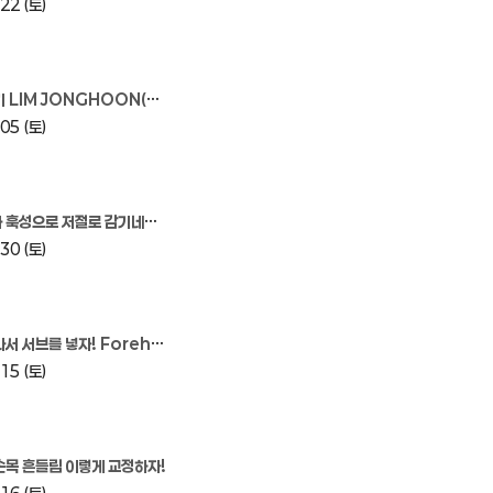
22 (토)
N(임종훈) vs MALONG(마롱) 2019 BUSAN KOREA OPEN
05 (토)
훅성으로 저절로 감기네요ㅜㅜ
30 (토)
 넣자! Forehand Serve Tutorial
15 (토)
손목 흔들림 이렇게 교정하자!