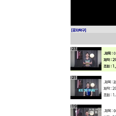
구
대
회
[공자탁구]
23
.제목 :
이
제작 : 2
조회 : 1
21
.제목 :
과
제작 : 2
조회 : 1
19
.제목 :
여