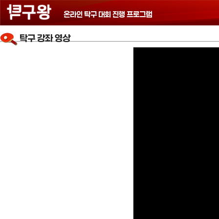
온라인 탁구 대회 진행 프로그램
탁구 강좌 영상
홈
(Home)
탁
구
강
좌
탁
구
기
술
탁