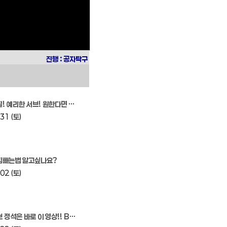
진행 : 공자탁구
리한 서브! 원한다면 이 연습을 하자.
31 (토)
힘빼는법 알고싶나요?
02 (토)
 이 영상!! Backhand Serve Tutorial