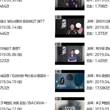
019.05.30 (토)
제작 : 2019.05.
,456건
조회 : 1,798건
8
서비스 넣는사람이 유리하다? 왜??
.제목 :
코치가 다
019.05.14 (토)
제작 : 2019.05.
,445건
조회 : 1,373건
6
탁구레슨? 훈련?
.제목 :
탁구공 준
019.05.06 (토)
제작 : 2019.04.
,523건
조회 : 1,439건
4
세교정 / 드라이브 백스윙시 팔꿈치 빠지는 현상?
.제목 :
#4 포핸드 커
019.04.19 (토)
제작 : 2019.04.
,753건
조회 : 17,580건
2
3 백핸드 커트 강좌 / BACKHAND PUSH
.제목 :
#2 백핸드 쇼트
019.04.12 (토)
제작 : 2019.03.