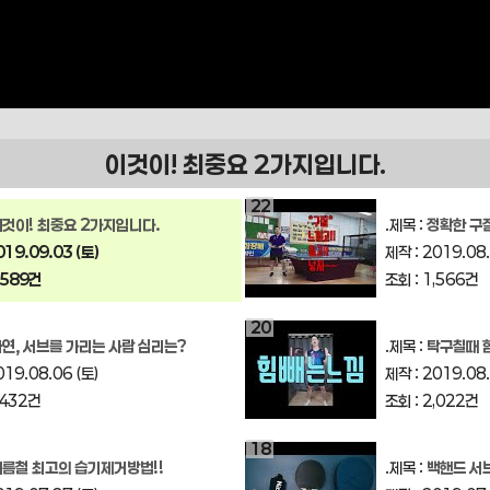
이것이! 최중요 2가지입니다.
22
것이! 최중요 2가지입니다.
.제목 :
정확한 구질! 예
019.09.03 (토)
제작 : 2019.08.
,589건
조회 : 1,566건
20
연, 서브를 가리는 사람 심리는?
.제목 :
탁구칠때 
019.08.06 (토)
제작 : 2019.08.
,432건
조회 : 2,022건
18
름철 최고의 습기제거방법!!
.제목 :
백핸드 서브 정석은 바로