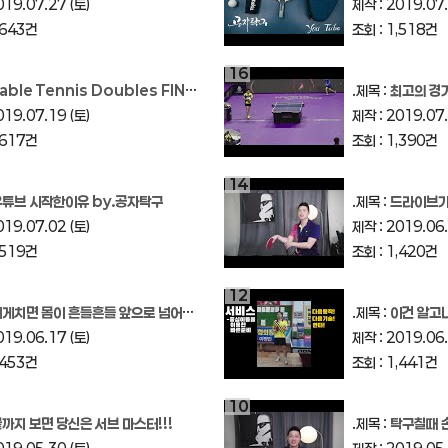
019.07.27 (토)
제작 : 2019.07.
,643건
조회 : 1,518건
16
ble Tennis Doubles FINAL / 김도윤 김도우 VS 김승찬 장준효
.제목 :
최고의 경기 LIM JONGHOO
019.07.19 (토)
제작 : 2019.07.
,617건
조회 : 1,390건
14
유튜브 시작한이유 by.공자탁구
.제목 :
드라이브가 
019.07.02 (토)
제작 : 2019.06.
,519건
조회 : 1,420건
12
게치면 몸이 흔들흔들 앞으로 넘어가요?
.제목 :
이건 알고나서 서브를
019.06.17 (토)
제작 : 2019.06.
,453건
조회 : 1,441건
10
까지 보면 당신은 서브 마스터!!!
.제목 :
탁구칠때 