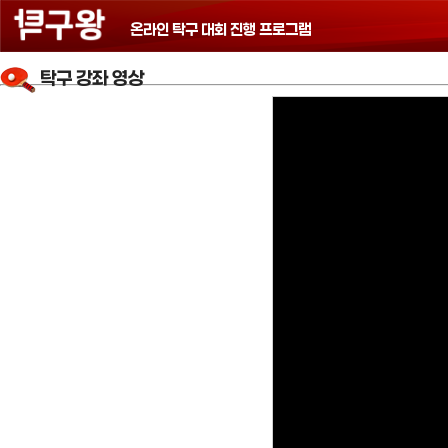
온라인 탁구 대회 진행 프로그램
탁구 강좌 영상
홈
(Home)
탁
구
강
좌
탁
구
기
술
탁