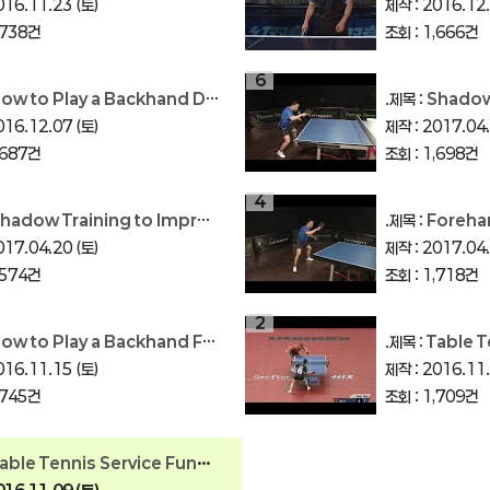
016.11.23 (토)
제작 : 2016.12.
,738건
조회 : 1,666건
6
ow to Play a Backhand Drive
.제목 :
Shadow Training to
016.12.07 (토)
제작 : 2017.04.
,687건
조회 : 1,698건
4
dow Training to Improve Your Table Tennis Footwork (Part 1)
.제목 :
Forehand & B
017.04.20 (토)
제작 : 2017.04.
,574건
조회 : 1,718건
2
w to Play a Backhand Fast Loop in Table Tennis
.제목 :
Table Tennis Serv
016.11.15 (토)
제작 : 2016.11.
,745건
조회 : 1,709건
le Tennis Service Fundamentals: How To Serve Like A Pro!