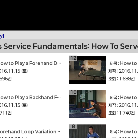
y]
s Service Fundamentals: How To Serve
12
ow to Play a Forehand Drive in Table
.제목 :
How to Pl
016.11.15 (토)
제작 : 2016.11.
,696건
조회 : 1,688건
10
ow to Play a Backhand Fast Loop
.제목 :
How to Pl
016.11.15 (토)
제작 : 2016.11.
,711건
조회 : 1,740건
8
rehand Loop Variations: Master All 3 Different Loops!
.제목 :
How to P