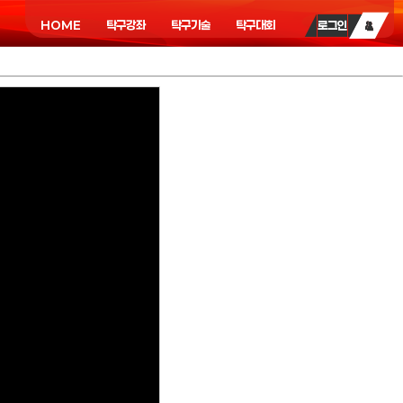
HOME
탁구강좌
탁구기술
탁구대회
로그인