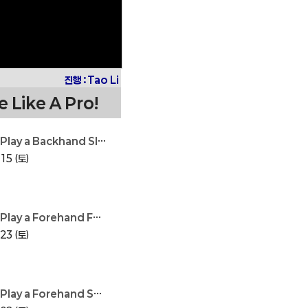
진행 : Tao Li
 Like A Pro!
ay a Backhand Slow Loop
15 (토)
ay a Forehand Fast Loop
23 (토)
lay a Forehand Smash