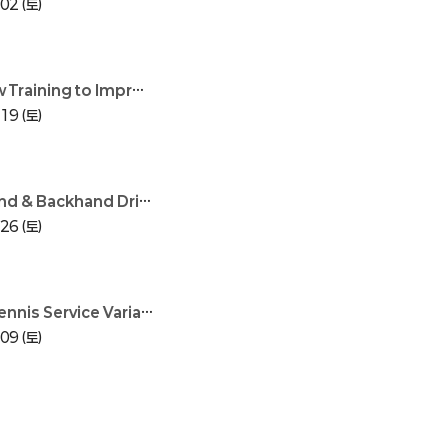
02 (토)
 Improve Your Table Tennis Footwork (Part 2)
19 (토)
ackhand Drive Combination Rally
26 (토)
ice Variations: Master 6 Different Serves!
09 (토)