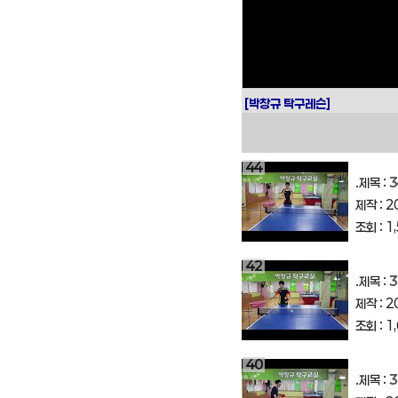
구
대
회
[박창규 탁구레슨]
44
.제목 :
3
제작 : 2
조회 : 1
42
.제목 :
3
제작 : 2
조회 : 1
40
.제목 :
3