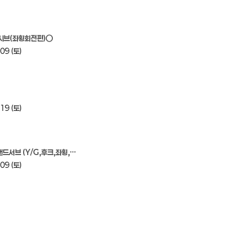
시브(좌횡회전편)○
09 (토)
19 (토)
브 (Y/G,후크,좌횡,커트,너클)
09 (토)