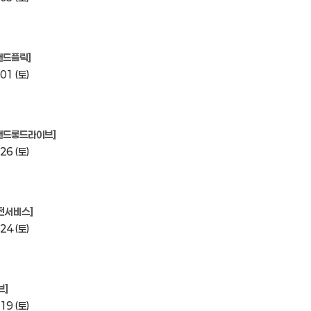
핸드플릭]
01 (토)
백핸드롱드라이브]
26 (토)
전서비스]
24 (토)
브]
19 (토)