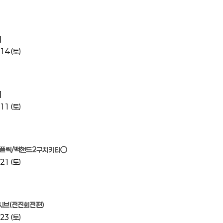
]
14 (토)
]
11 (토)
플릭/백핸드2구치키타○
21 (토)
시브(전진회전편)
23 (토)