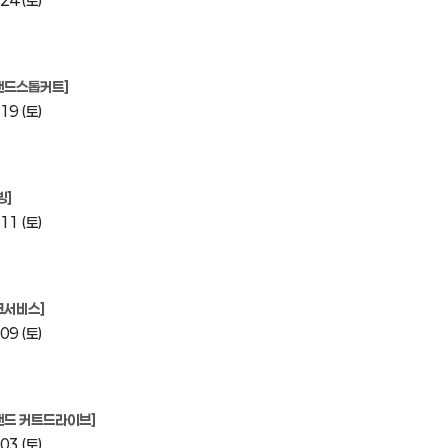
24 (토)
백핸드스톱커트]
19 (토)
빙]
11 (토)
크서비스]
09 (토)
핸드 커트드라이브]
03 (토)