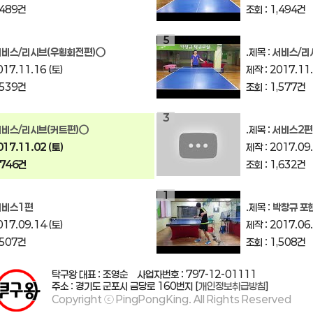
,489건
조회 : 1,494건
5
서비스/리시브(우횡회전편)○
.제목 :
서비스/리
017.11.16 (토)
제작 : 2017.11.
,539건
조회 : 1,577건
3
서비스/리시브(커트편)○
.제목 :
서비스2편
017.11.02 (토)
제작 : 2017.09.
,746건
조회 : 1,632건
1
서비스1편
.제목 :
박창규 포핸드서
017.09.14 (토)
제작 : 2017.06.
,507건
조회 : 1,508건
탁구왕 대표 : 조영순
사업자번호 : 797-12-01111
주소 : 경기도 군포시 금당로 160번지
[
개인정보취급방침
]
Copyright ⓒ PingPongKing. All Rights Reserved