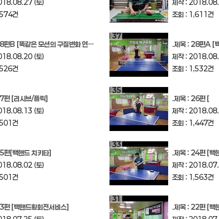
018.08.27 (토)
제작 : 2018.08.
,574건
조회 : 1,611건
37
8편B [똑같은 모션의 구질변화 연습하기]
.제목 :
28편A [
018.08.20 (토)
제작 : 2018.08.
,526건
조회 : 1,532건
35
7편 [리시브/플릭]
.제목 :
26편 [
018.08.13 (토)
제작 : 2018.08.
,501건
조회 : 1,447건
33
5편[백핸드 치키타]
.제목 :
24편 [백
018.08.02 (토)
제작 : 2018.07.
,501건
조회 : 1,563건
31
23편 [백핸드횡회전서비스]
.제목 :
22편 [