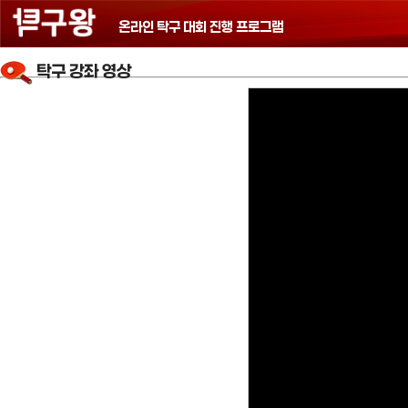
온라인 탁구 대회 진행 프로그램
탁구 강좌 영상
홈
(Home)
탁
구
강
좌
탁
구
기
술
탁