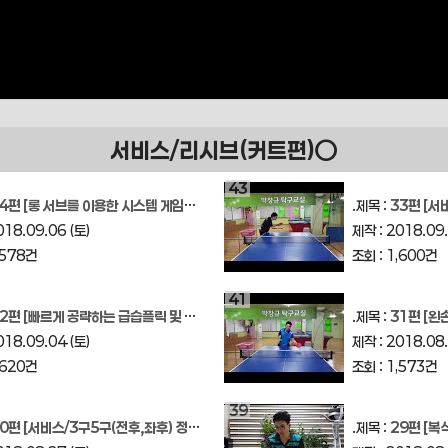
서비스/리시브(커트편)○
43
4편 [롱 서브를 이용한 시스템 게임전술]
.제목 :
33편 [서
018.09.06 (토)
제작 : 2018.09.
,578건
조회 : 1,600건
41
2편 [빠르게 공략하는 급습플릭 및 플릭연습 팁]
.제목 :
31편 [왼손
018.09.04 (토)
제작 : 2018.08.
,620건
조회 : 1,573건
39
0편 [서비스/3구5구(전후,좌후) 정확한 풋워크]
.제목 :
29편 [복식