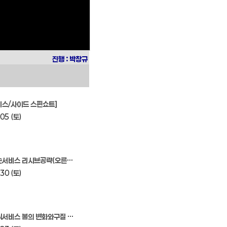
진행 : 박창규
비스/사이드 스핀쇼트]
05 (토)
서비스 리시브공략(오른손용)]
30 (토)
서비스 볼의 변화와구질 사인전술]