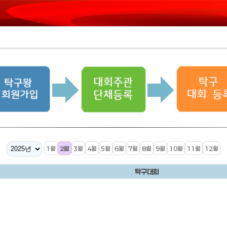
1월
2월
3월
4월
5월
6월
7월
8월
9월
10월
11월
12월
탁구대회